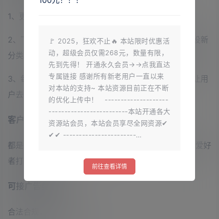
1、更新及时，每天不限时不限次的滚动更新
2、下载分类清晰，不定期针对网民需求建议调整和开设新
🚩 2025，狂欢不止🔥 本站限时优惠活
动，超级会员仅需268元，数量有限，
分类。
先到先得！ 开通永久会员→→点我直达
专属链接 感谢所有新老用户一直以来
3、每天更新都有详细的说明，提供不同的下载方式，让用
对本站的支持~ 本站资源目前正在不断
户去选择。
的优化上传中！ --------------------
-------------------------本站开通各大
客户人群
资源站会员，本站会员享尽全网资源✔
✔✔ -----------------------…
都是一群喜欢写游戏研究技术的小伙伴，专门游戏技术爱好
者打造的交流平台
前往查看详情
可接广告类型
合法合规，无弹窗，均可。