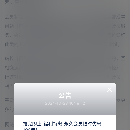
关于本站的会员制：
会员制是因为本站的内容来之不易，和本站的建站运营成本
问题（包括购买资源、服务器、存储等），因此加入会员服
务，会员收入将用来持续运营本站，本人希望能与各位爱好
此类的老板共同发展维护。 收集资源不易，且看且珍惜。
站长自费购买资源拿来分享，网上同类网站都是一样的，互
相搬运资源（所以可能会有其他同行的广告，无需奇怪），
经过对比你可以发现，我们的价格比他低。开通本站会员，
×
相当于有了全网大多数资源。
公告
亲爱的小伙伴们，欢迎加入会员大家庭，本站会员能享受更
2024-10-23 10:19:12
多的权限，能够免费下载全站资源包括稀有资源。
抢完即止-福利特惠-永久会员限时优惠
网站优势
100元！！！