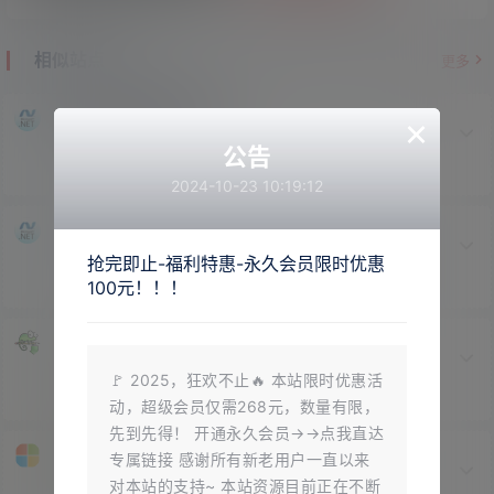
相似站点
更多
×
net.48(各种系统整合版)
公告
net.48(各种系统整合版)
2024-10-23 10:19:12
NET 4.5 官方简体中文安装版64位
抢完即止-福利特惠-永久会员限时优惠
Microsoft .NET Framework 4.5 官方简体中文安装版64位
100元！！！
Notepad(文本编辑器)
文件修改，对比，加解密
🚩 2025，狂欢不止🔥 本站限时优惠活
动，超级会员仅需268元，数量有限，
先到先得！ 开通永久会员→→点我直达
微软常用运行库合集
专属链接 感谢所有新老用户一直以来
对本站的支持~ 本站资源目前正在不断
有了它，您就在也不用担心的dll文件下载安装的问题了