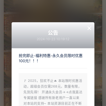
×
公告
2024-10-23 10:19:12
抢完即止-福利特惠-永久会员限时优惠
100元！！！
🚩 2025，狂欢不止🔥 本站限时优惠活
动，超级会员仅需268元，数量有限，
先到先得！ 开通永久会员→→点我直达
专属链接 感谢所有新老用户一直以来
对本站的支持~ 本站资源目前正在不断