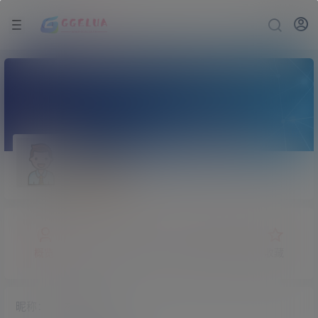
关注Ta
发私信
夜冷风
概览
发布的
关注
粉丝
收藏
昵称：
夜冷风