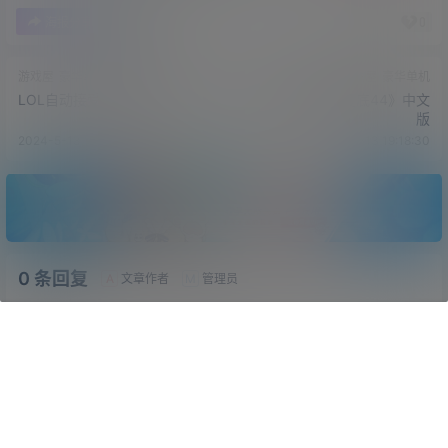
0
0
海报分享
收藏
游戏屋
豪华单机
游戏屋
豪华单机
LOL自动接受对局+秒选英雄
《钢铁之师：诺曼底44》中文
版
2024-5-13 19:18:26
2024-5-13 19:18:30
0 条回复
文章作者
管理员
A
M
欢迎您，新朋友，感谢参与互动！
确认修改
首页
专题
认证
搜索
菜单
我的
您必须登录或注册以后才能发表评论