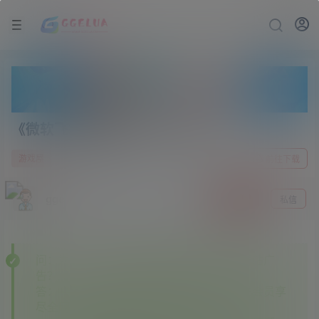
《微软飞行模拟2020》中文版
2 年前
0
游戏屋
前往下载
gge
关注
私信
问：为什么下载的某些资源里面有其他资源站广
告？
答：———本站开通各大资源站会员，本站会员享
尽全网资源✔✔✔