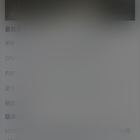
最低要求
系统：Windows 10 64 bit（18362或更高版本）
CPU：Intel i5-4460 / AMD Ryzen 3 1200
内存：8 GB
显卡：NVIDIA GTX 770 / AMD Radeon RX 570
硬盘：100 GB
版本介绍
v1.7.12.0|容量97GB|支持键盘.鼠标.手柄|赠多项修改器|赠