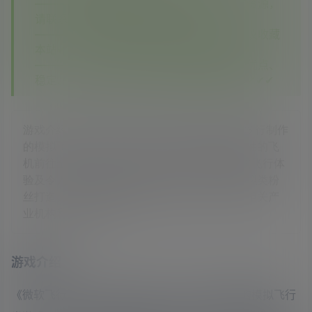
—————如您在其他平台看到本站没有的资源，
请联系客服，本站将第一时间补齐✔✔✔
—————如果您已经注册了本站账号，建议收藏
本站✔✔✔
—————相信你对比之后你会发现我们的优点、
稳定、实惠、资源多，期待您再次回到这里✔✔✔
游戏介绍《微软飞行模拟》是一款由Microsoft发行制作
的模拟飞行类游戏，玩家将驾驶各种最具标志性的飞
机前往全世界2万多个目的地，游戏注重真实的飞行体
验及令人惊叹的游戏画面与环境，专为飞行模拟类粉
丝打造。通过重新运用微软的现有科技以及与相关产
业机构和社区的通
游戏介绍
《微软飞行模拟》是一款由Microsoft发行制作的模拟飞行