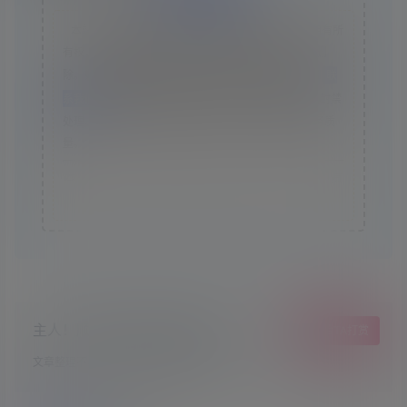
本站资源采集于互联网，仅作为技术研究使用，不拥有所
有权，不承担相关法律责任，请下载后24小时内自行删
除。如发现本站有涉嫌抄袭侵权/违法违规的内容， 请
联
系我们
一经核实，立即删除。并对发布账号进行永久封禁
处理。在为用户提供最好的产品同时，保证优秀的服务质
量。
本站仅提供信息存储空间,不拥有所有权,不承担相关法律责
任。
主人！顺手点个赞吧，爱你哟！
给TA打赏
文章整理不易，希望小可爱萌多多点赞哦~