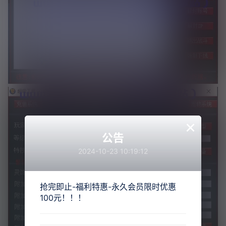
×
公告
2024-10-23 10:19:12
抢完即止-福利特惠-永久会员限时优惠
100元！！！