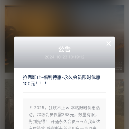
×
公告
2024-10-23 10:19:12
抢完即止-福利特惠-永久会员限时优惠
100元！！！
🚩 2025，狂欢不止🔥 本站限时优惠活
动，超级会员仅需268元，数量有限，
先到先得！ 开通永久会员→→点我直达
专属链接 感谢所有新老用户一直以来