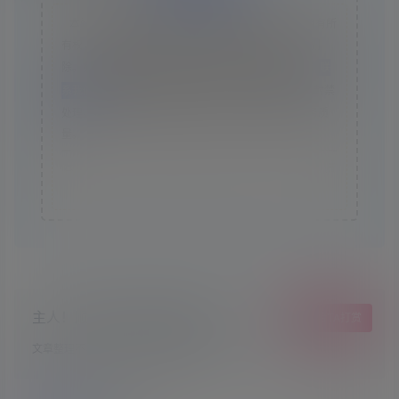
本站资源采集于互联网，仅作为技术研究使用，不拥有所
有权，不承担相关法律责任，请下载后24小时内自行删
除。如发现本站有涉嫌抄袭侵权/违法违规的内容， 请
联
系我们
一经核实，立即删除。并对发布账号进行永久封禁
处理。在为用户提供最好的产品同时，保证优秀的服务质
量。
本站仅提供信息存储空间,不拥有所有权,不承担相关法律责
任。
主人！顺手点个赞吧，爱你哟！
给TA打赏
文章整理不易，希望小可爱萌多多点赞哦~