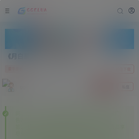
《月白星斗》v1.0.0中文版
1 年前
0
豪华单机
前往下载
gge
关注
私信
问：为什么下载的某些资源里面有其他资源站广
告？
答：———本站开通各大资源站会员，本站会员享
尽全网资源✔✔✔