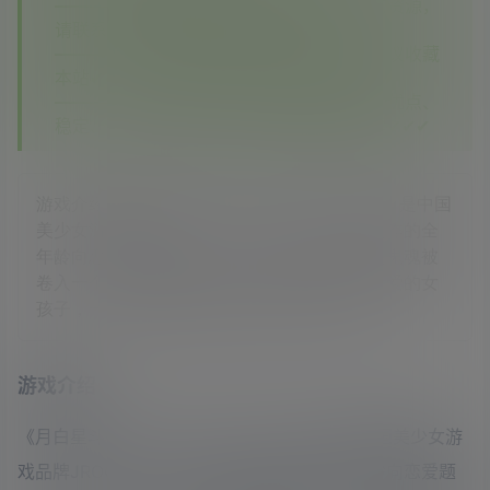
—————如您在其他平台看到本站没有的资源，
请联系客服，本站将第一时间补齐✔✔✔
—————如果您已经注册了本站账号，建议收藏
本站✔✔✔
—————相信你对比之后你会发现我们的优点、
稳定、实惠、资源多，期待您再次回到这里✔✔✔
游戏介绍《月白星斗-Lunar Glow Stellar Dance》是中国
美少女游戏品牌JROCKSTUDIO（玖石社）制作的全
年龄向恋爱题材作品。主人公因为从小能看到鬼魂被
卷入一个个非日常事件中，同时邂逅了五个可爱的女
孩子，一切的阴谋都将逐渐揭晓。游戏视频
游戏介绍
《月白星斗-Lunar Glow Stellar Dance》是中国美少女游
戏品牌JROCKSTUDIO（玖石社）制作的全年龄向恋爱题