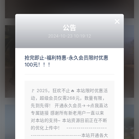
×
公告
2024-10-23 10:19:12
抢完即止-福利特惠-永久会员限时优惠
100元！！！
🚩 2025，狂欢不止🔥 本站限时优惠活
动，超级会员仅需268元，数量有限，
先到先得！ 开通永久会员→→点我直达
专属链接 感谢所有新老用户一直以来
对本站的支持~ 本站资源目前正在不断
的优化上传中！ --------------------
-------------------------本站开通各大