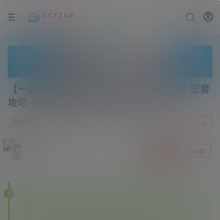
【一键端+源码】神来千界三端-成品开服-配套
攻略-各种功能-爆率完善-挂机VIP等
10 个月前
2
梦幻专区
前往下载
gge
关注
私信
问：为什么下载的某些资源里面有其他资源站广
告？
答：———本站开通各大资源站会员，本站会员享