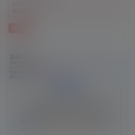
游客
您当前的等级为
请先
登录
点我下载
温馨提示：
文章标题：
【一键端+源码】神来千界三端-成品开服-配套攻略-各种功
能-爆率完善-挂机VIP等
文章链接：
https://www.ggelua.cn/6701/
更新时间：2025年09月28日
版权声明
本站资源采集于互联网，仅作为技术研究使用，不拥有所
有权，不承担相关法律责任，请下载后24小时内自行删
除。如发现本站有涉嫌抄袭侵权/违法违规的内容， 请
联
系我们
一经核实，立即删除。并对发布账号进行永久封禁
处理。在为用户提供最好的产品同时，保证优秀的服务质