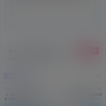
量。
本站仅提供信息存储空间,不拥有所有权,不承担相关法律责
任。
主人！顺手点个赞吧，爱你哟！
给TA打赏
文章整理不易，希望小可爱萌多多点赞哦~
2
0
海报分享
收藏
未分类
梦幻专区
游戏屋
梦幻专区
游戏屋
【一键端+源码】最新吊三微
【一键端+源码】织梦西游超
变-攻略系统-神龙系统-战前施
变-共享仓库-挂机-等等不一一
法系统-剑神系统-圣器系统-精
介绍功能颇多自己体验-搭建教
2025-8-5 8:24:28
2025-10-16 9:08:15