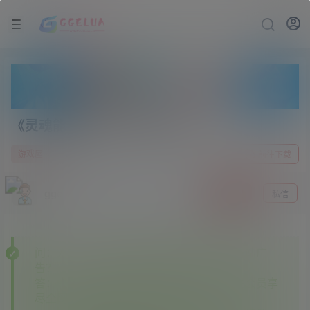
《灵魂能力6》v1.10.1中文版
2 年前
0
游戏屋
前往下载
gge
关注
私信
问：为什么下载的某些资源里面有其他资源站广
告？
答：———本站开通各大资源站会员，本站会员享
尽全网资源✔✔✔