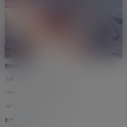
最低要求
系统：Windows 7/8/10 64-bit
CPU：Intel Core i3-4160 3.60GHz
内存：6 GB RAM
显卡：Nvidia GeForce GTX 1050