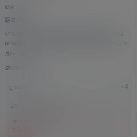
硬盘：20 GB
版本介绍
v1.10.1版|集成2B小姐姐|官方繁体中文|赠官方原声24首
BGM|赠多项修改器|赠全解锁存档|赠联机教程|2019年02
月05号更新
游戏激活码：215421
查看
下载权限
《灵魂能力6》v1.10.1中文版
游客
您当前的等级为
请先
登录