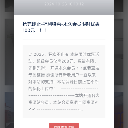
2024-10-23 10:19:12
抢完即止-福利特惠-永久会员限时优惠
100元！！！
🚩 2025，狂欢不止🔥 本站限时优惠活
动，超级会员仅需268元，数量有限，
先到先得！ 开通永久会员→→点我直达
专属链接 感谢所有新老用户一直以来
对本站的支持~ 本站资源目前正在不断
的优化上传中！ --------------------
-------------------------本站开通各大
资源站会员，本站会员享尽全网资源✔
✔✔ -----------------------…
前往查看详情