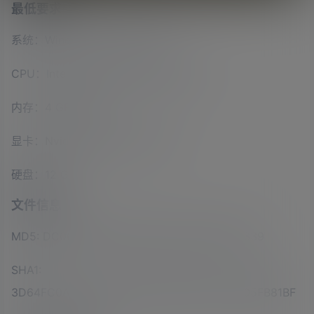
最低要求
系统：Windows 7/8/10 64-bit
CPU：Intel Core i3-2100T @ 2.5GHz
内存：4 GB RAM
显卡：Nvidia Geforce GTX 650
硬盘：12 GB
文件信息
MD5: DC0698F57B947F583224E45E71260339
SHA1:
3D64FC0AF94D7D11CE2D86D4D426CA4405FB81BF