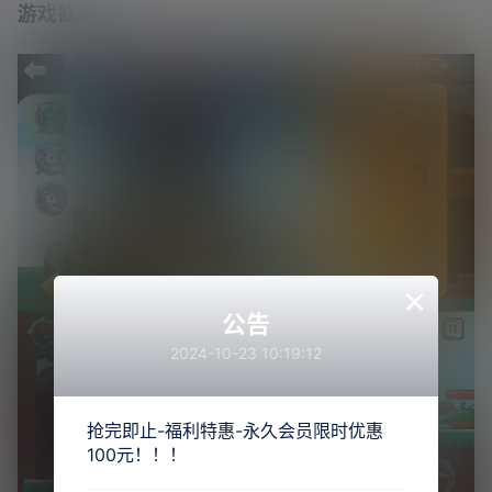
游戏截图
×
公告
2024-10-23 10:19:12
抢完即止-福利特惠-永久会员限时优惠
100元！！！