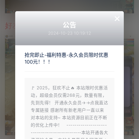
×
公告
2024-10-23 10:19:12
好友聊天系统
抢完即止-福利特惠-永久会员限时优惠
100元！！！
🚩 2025，狂欢不止🔥 本站限时优惠活
动，超级会员仅需268元，数量有限，
先到先得！ 开通永久会员→→点我直达
专属链接 感谢所有新老用户一直以来
对本站的支持~ 本站资源目前正在不断
的优化上传中！ --------------------
-------------------------本站开通各大