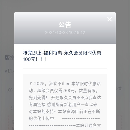
×
公告
2024-10-23 10:19:12
抢完即止-福利特惠-永久会员限时优惠
版本介绍
100元！！！
v1.1.42|容量2.77GB|官方简体中文|支持键盘.鼠标.手柄
🚩 2025，狂欢不止🔥 本站限时优惠活
查看
下载权限
动，超级会员仅需268元，数量有限，
先到先得！ 开通永久会员→→点我直达
专属链接 感谢所有新老用户一直以来
《阿斯特赖亚》v1.1.42中文版
对本站的支持~ 本站资源目前正在不断
的优化上传中！ --------------------
游客
您当前的等级为
-------------------------本站开通各大
请先
登录