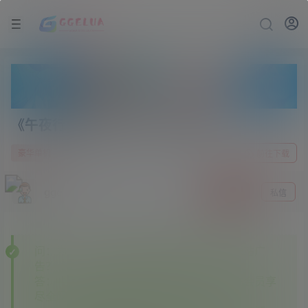
《午夜行者》v13634727英文版
2 年前
0
豪华单机
前往下载
gge
关注
私信
问：为什么下载的某些资源里面有其他资源站广
告？
答：———本站开通各大资源站会员，本站会员享
尽全网资源✔✔✔