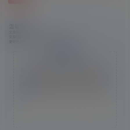
温馨提示：
文章标题：
《午夜行者》v13634727英文版
文章链接：
https://www.ggelua.cn/3964/
更新时间：2024年07月04日
版权声明
本站资源采集于互联网，仅作为技术研究使用，不拥有所
有权，不承担相关法律责任，请下载后24小时内自行删
除。如发现本站有涉嫌抄袭侵权/违法违规的内容， 请
联
系我们
一经核实，立即删除。并对发布账号进行永久封禁
处理。在为用户提供最好的产品同时，保证优秀的服务质
量。
本站仅提供信息存储空间,不拥有所有权,不承担相关法律责
任。