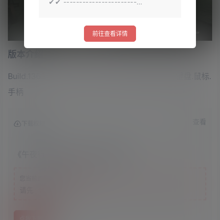
✔✔ -----------------------…
前往查看详情
版本介绍
Build.13634727|容量8.16GB|官方原版英文|支持键盘.鼠标.
手柄
查看
下载权限
《午夜行者》v13634727英文版
游客
您当前的等级为
请先
登录
点我下载