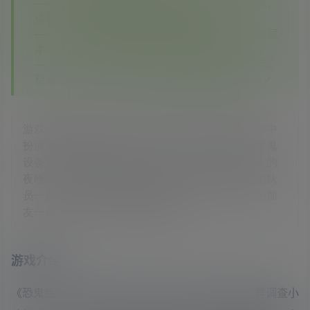
—————如您在其他平台看到本站没有的资源，
请联系客服，本站将第一时间补齐✔✔✔
—————如果您已经注册了本站账号，建议收藏
本站✔✔✔
—————相信你对比之后你会发现我们的优点、
稳定、实惠、资源多，期待您再次回到这里✔✔✔
游戏介绍《恐鬼症》是一款恐怖游戏，玩家在本作中
扮演灵异调查小队的成员，你会用到各种专业的抓鬼
设备来检验周围是否有鬼怪存在，你将在黑灯瞎火的
夜晚深入到各种有灵异传说的地方，大胆地与你的队
员一起深入鬼屋开始调查鬼魂的存在，然后与你的朋
友一起开心抓鬼，抓到后就能卖给
游戏介绍
《恐鬼症》是一款恐怖游戏，玩家在本作中扮演灵异调查小