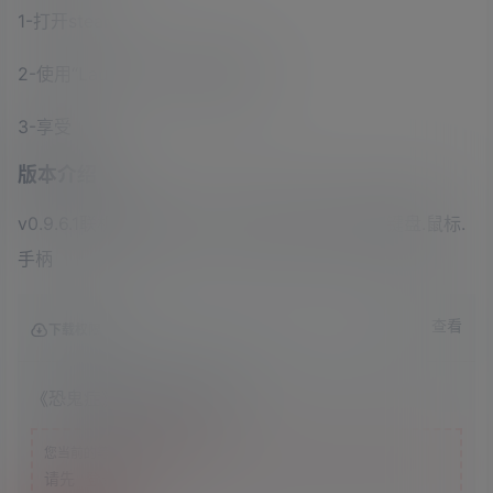
1-打开steam
2-使用“Launcher.exe”启动游戏
3-享受
版本介绍
v0.9.6.1联机版|容量22.2GB|官方简体中文|支持键盘.鼠标.
手柄
查看
下载权限
《恐鬼症》v0.9.6.1联机版
游客
您当前的等级为
请先
登录