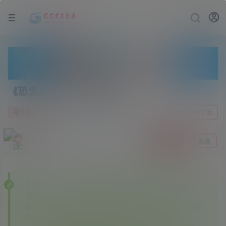
《恐鬼症》v0.9.6.1联机版
2 年前
0
豪华单机
前往下载
gge
关注
私信
问：为什么下载的某些资源里面有其他资源站广
告？
答：———本站开通各大资源站会员，本站会员享
尽全网资源✔✔✔