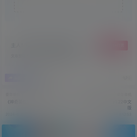
任。
主人！顺手点个赞吧，爱你哟！
给TA打赏
文章整理不易，希望小可爱萌多多点赞哦~
0
0
海报分享
收藏
豪华单机
豪华单机
《神奇英侠》v17424中文版
《龙珠：超宇宙2》v1.22中文
版
2024-6-24 6:03:36
2024-6-24 6:12:53