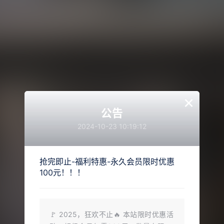
×
公告
2024-10-23 10:19:12
抢完即止-福利特惠-永久会员限时优惠
100元！！！
🚩 2025，狂欢不止🔥 本站限时优惠活