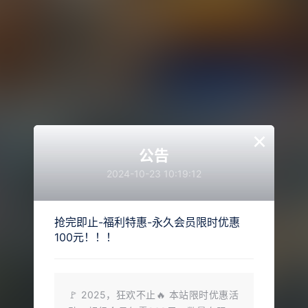
×
公告
2024-10-23 10:19:12
抢完即止-福利特惠-永久会员限时优惠
100元！！！
🚩 2025，狂欢不止🔥 本站限时优惠活