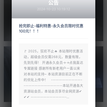
公告
2024-10-23 10:19:12
抢完即止-福利特惠-永久会员限时优惠
100元！！！
🚩 2025，狂欢不止🔥 本站限时优惠活
动，超级会员仅需268元，数量有限，
先到先得！ 开通永久会员→→点我直达
专属链接 感谢所有新老用户一直以来
对本站的支持~ 本站资源目前正在不断
的优化上传中！ --------------------
-------------------------本站开通各大
资源站会员，本站会员享尽全网资源✔
✔✔ -----------------------…