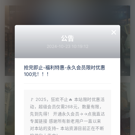
×
公告
2024-10-23 10:19:12
抢完即止-福利特惠-永久会员限时优惠
100元！！！
🚩 2025，狂欢不止🔥 本站限时优惠活
动，超级会员仅需268元，数量有限，
先到先得！ 开通永久会员→→点我直达
专属链接 感谢所有新老用户一直以来
对本站的支持~ 本站资源目前正在不断