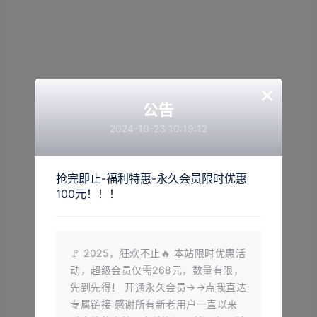
×
公告
2024-10-23 10:19:12
抢完即止-福利特惠-永久会员限时优惠
100元！！！
🚩 2025，狂欢不止🔥 本站限时优惠活
动，超级会员仅需268元，数量有限，
先到先得！ 开通永久会员→→点我直达
专属链接 感谢所有新老用户一直以来