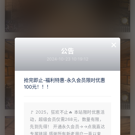
×
公告
2024-10-23 10:19:12
抢完即止-福利特惠-永久会员限时优惠
100元！！！
🚩 2025，狂欢不止🔥 本站限时优惠活
动，超级会员仅需268元，数量有限，
先到先得！ 开通永久会员→→点我直达
专属链接 感谢所有新老用户一直以来