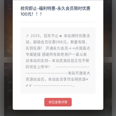
抢完即止-福利特惠-永久会员限时优惠
100元！！！
🚩 2025，狂欢不止🔥 本站限时优惠活
动，超级会员仅需268元，数量有限，
先到先得！ 开通永久会员→→点我直达
专属链接 感谢所有新老用户一直以来
对本站的支持~ 本站资源目前正在不断
的优化上传中！ --------------------
-------------------------本站开通各大
资源站会员，本站会员享尽全网资源✔
✔✔ -----------------------…
前往查看详情