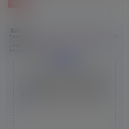
点我下载
温馨提示：
文章标题：
无双画好互通+月卡系统+集卡系统+神兵排行榜系统+梦幻精
灵智能问答系统+双龙阵营+更多功能自行体验+搭建教程+攻略+源码
文章链接：
https://www.ggelua.cn/6107/
更新时间：2024年12月14日
版权声明
本站资源采集于互联网，仅作为技术研究使用，不拥有所
有权，不承担相关法律责任，请下载后24小时内自行删
除。如发现本站有涉嫌抄袭侵权/违法违规的内容， 请
联
系我们
一经核实，立即删除。并对发布账号进行永久封禁
处理。在为用户提供最好的产品同时，保证优秀的服务质
量。
本站仅提供信息存储空间,不拥有所有权,不承担相关法律责
任。