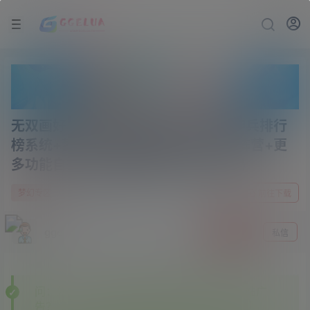
无双画好互通+月卡系统+集卡系统+神兵排行
榜系统+梦幻精灵智能问答系统+双龙阵营+更
多功能自行体验+搭建教程+攻略+源码
1 年前
0
梦幻专区
前往下载
gge
关注
私信
问：为什么下载的某些资源里面有其他资源站广
告？