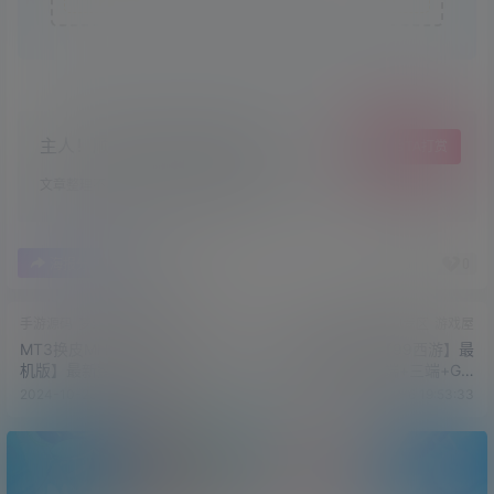
主人！顺手点个赞吧，爱你哟！
给TA打赏
文章整理不易，希望小可爱萌多多点赞哦~
0
0
海报分享
收藏
手游源码
梦幻专区
游戏屋
梦幻专区
游戏屋
MT3换皮MH【梦三年尊享挂
GGE2互通西游【99西游】最
机版】最新整理单机一键即玩
新整理一键Win系端+三端+GM
镜像端+Linux手工服务端+安
工具+源码
2024-10-23 14:36:48
2024-12-6 19:53:33
卓苹果双端+代理后台+详细搭
建教程+全套源码