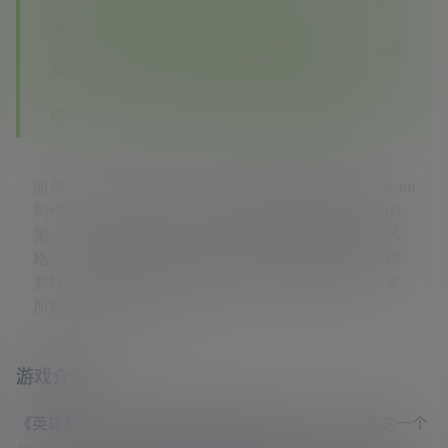
—————如您在其他平台看到本站没有的资源，
请联系客服，本站将第一时间补齐✔✔✔
—————如果您已经注册了本站账号，建议收藏
本站✔✔✔
—————相信你对比之后你会发现我们的优点、
稳定、实惠、资源多，期待您再次回到这里✔✔✔
游戏介绍《英雄萨姆4》是由克罗地亚开发公司Croteam
制作的一个节奏极快、包含了各种各样武器和怪物的
第一人称射击游戏，具有大量的幽默成分和独特的风
格。在早期发布一张艺术图中，胡须满面的硬汉萨姆
肩扛重型武器，直面外星飞船降临，而背景则为大家
所熟悉的巴黎埃菲尔铁
游戏介绍
《英雄萨姆4》是由克罗地亚开发公司Croteam制作的一个