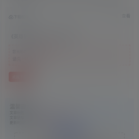
v555100|容量38.5GB|官方简体中文|支持键盘.鼠标.手柄
查看
下载权限
《英雄萨姆4》v555100中文版
游客
您当前的等级为
请先
登录
点我下载
温馨提示：
文章标题：
《英雄萨姆4》v555100中文版
文章链接：
https://www.ggelua.cn/984/
更新时间：2024年05月13日