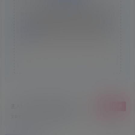
版权声明
本站资源采集于互联网，仅作为技术研究使用，不拥有所
有权，不承担相关法律责任，请下载后24小时内自行删
除。如发现本站有涉嫌抄袭侵权/违法违规的内容， 请
联
系我们
一经核实，立即删除。并对发布账号进行永久封禁
处理。在为用户提供最好的产品同时，保证优秀的服务质
量。
本站仅提供信息存储空间,不拥有所有权,不承担相关法律责
任。
主人！顺手点个赞吧，爱你哟！
给TA打赏
文章整理不易，希望小可爱萌多多点赞哦~