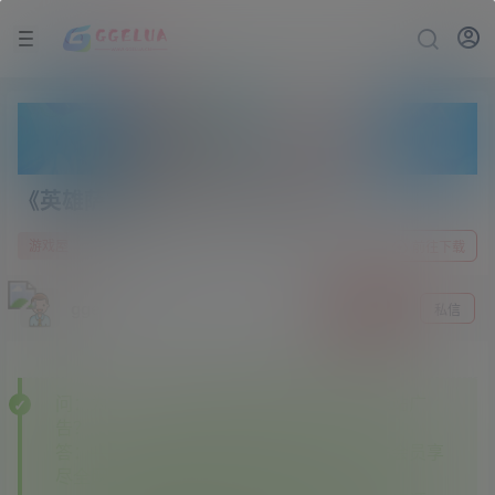
《英雄萨姆4》v555100中文版
2 年前
0
游戏屋
前往下载
gge
关注
私信
问：为什么下载的某些资源里面有其他资源站广
告？
答：———本站开通各大资源站会员，本站会员享
尽全网资源✔✔✔