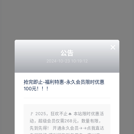
×
公告
2024-10-23 10:19:12
抢完即止-福利特惠-永久会员限时优惠
100元！！！
🚩 2025，狂欢不止🔥 本站限时优惠活
动，超级会员仅需268元，数量有限，
先到先得！ 开通永久会员→→点我直达