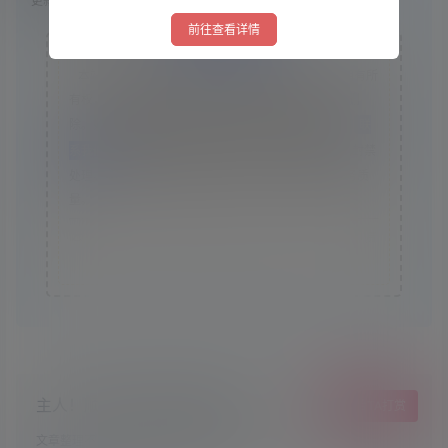
更新时间：2024年05月15日
前往查看详情
版权声明
本站资源采集于互联网，仅作为技术研究使用，不拥有所
有权，不承担相关法律责任，请下载后24小时内自行删
除。如发现本站有涉嫌抄袭侵权/违法违规的内容， 请
联
系我们
一经核实，立即删除。并对发布账号进行永久封禁
处理。在为用户提供最好的产品同时，保证优秀的服务质
量。
本站仅提供信息存储空间,不拥有所有权,不承担相关法律责
任。
主人！顺手点个赞吧，爱你哟！
给TA打赏
文章整理不易，希望小可爱萌多多点赞哦~