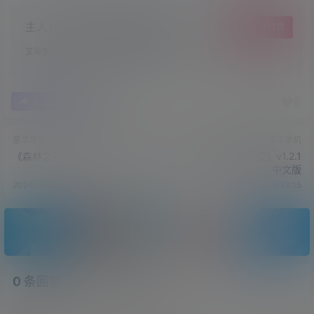
主人！顺手点个赞吧，爱你哟！
给TA打赏
文章整理不易，希望小可爱萌多多点赞哦~
0
0
海报分享
收藏
豪华单机
豪华单机
《森林之子》v49076正式版
《指环王：重返莫瑞亚》v1.2.1
中文版
2024-7-27 6:08:43
2024-7-27 6:13:15
0 条回复
文章作者
管理员
A
M