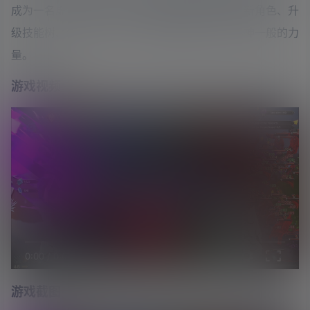
成为一名虚空猎人，使用战利品锻造武器、解锁新角色、升
级技能树、装备新符文，所有这些都是为了获得神一般的力
量。
游戏视频
0:00
/
0:00
游戏截图