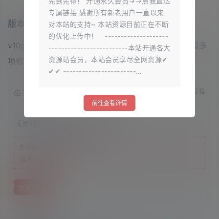
先到先得！ 开通永久会员→→点我直达
专属链接 感谢所有新老用户一直以来
版本介绍
对本站的支持~ 本站资源目前正在不断
的优化上传中！ --------------------
v10g|容量2.57GB|官方简体中文|支持键盘.鼠标.手柄|赠多
-------------------------本站开通各大
资源站会员，本站会员享尽全网资源✔
项修改器
✔✔ -----------------------…
查看
下载权限
前往查看详情
《灵魂石幸存者》v10g中文版
游客
您当前的等级为
请先
登录
点我下载