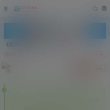
《灵魂石幸存者》v10g中文版
2 年前
0
豪华单机
前往下载
gge
关注
私信
问：为什么下载的某些资源里面有其他资源站广
告？
答：———本站开通各大资源站会员，本站会员享
尽全网资源✔✔✔