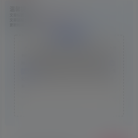
温馨提示：
文章标题：
《灵魂石幸存者》v10g中文版
文章链接：
https://www.ggelua.cn/3514/
更新时间：2024年07月27日
版权声明
本站资源采集于互联网，仅作为技术研究使用，不拥有所
有权，不承担相关法律责任，请下载后24小时内自行删
除。如发现本站有涉嫌抄袭侵权/违法违规的内容， 请
联
系我们
一经核实，立即删除。并对发布账号进行永久封禁
处理。在为用户提供最好的产品同时，保证优秀的服务质
量。
本站仅提供信息存储空间,不拥有所有权,不承担相关法律责
任。