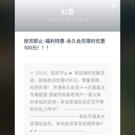
×
公告
2024-10-23 10:19:12
抢完即止-福利特惠-永久会员限时优惠
100元！！！
🚩 2025，狂欢不止🔥 本站限时优惠活
动，超级会员仅需268元，数量有限，
先到先得！ 开通永久会员→→点我直达
专属链接 感谢所有新老用户一直以来
对本站的支持~ 本站资源目前正在不断
的优化上传中！ --------------------
-------------------------本站开通各大
资源站会员，本站会员享尽全网资源✔
✔✔ -----------------------…